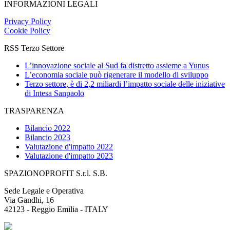
INFORMAZIONI LEGALI
Privacy Policy
Cookie Policy
RSS Terzo Settore
L’innovazione sociale al Sud fa distretto assieme a Yunus
L’economia sociale può rigenerare il modello di sviluppo
Terzo settore, è di 2,2 miliardi l’impatto sociale delle iniziative
di Intesa Sanpaolo
TRASPARENZA
Bilancio 2022
Bilancio 2023
Valutazione d'impatto 2022
Valutazione d'impatto 2023
SPAZIONOPROFIT S.r.l. S.B.
Sede Legale e Operativa
Via Gandhi, 16
42123 - Reggio Emilia - ITALY