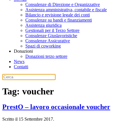
Consulenze di Direzione e Organizzative
Assistenza amministrativa, contabile e fiscale
Bilancio e revisione legale dei conti
Consulenze su bandi e finanziamenti
Assistenza giuridica
Gestionali per il Terzo Settore
Consulenze Giuslavoristiche
Consulenze Assicurative
Spazi di coworking
Donazioni
Donazioni terzo settore
News
Contatti
Tag:
voucher
PrestO – lavoro occasionale voucher
Scritto il
15 Settembre 2017
.