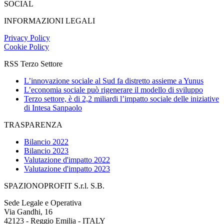
SOCIAL
INFORMAZIONI LEGALI
Privacy Policy
Cookie Policy
RSS Terzo Settore
L’innovazione sociale al Sud fa distretto assieme a Yunus
L’economia sociale può rigenerare il modello di sviluppo
Terzo settore, è di 2,2 miliardi l’impatto sociale delle iniziative
di Intesa Sanpaolo
TRASPARENZA
Bilancio 2022
Bilancio 2023
Valutazione d'impatto 2022
Valutazione d'impatto 2023
SPAZIONOPROFIT S.r.l. S.B.
Sede Legale e Operativa
Via Gandhi, 16
42123 - Reggio Emilia - ITALY