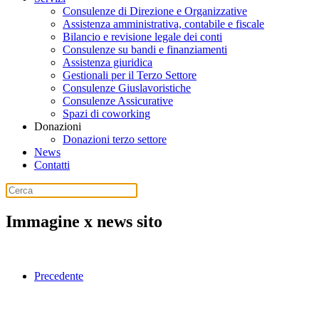
Consulenze di Direzione e Organizzative
Assistenza amministrativa, contabile e fiscale
Bilancio e revisione legale dei conti
Consulenze su bandi e finanziamenti
Assistenza giuridica
Gestionali per il Terzo Settore
Consulenze Giuslavoristiche
Consulenze Assicurative
Spazi di coworking
Donazioni
Donazioni terzo settore
News
Contatti
Immagine x news sito
Precedente