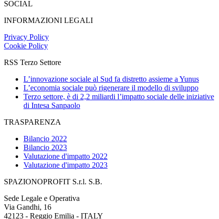
SOCIAL
INFORMAZIONI LEGALI
Privacy Policy
Cookie Policy
RSS Terzo Settore
L’innovazione sociale al Sud fa distretto assieme a Yunus
L’economia sociale può rigenerare il modello di sviluppo
Terzo settore, è di 2,2 miliardi l’impatto sociale delle iniziative
di Intesa Sanpaolo
TRASPARENZA
Bilancio 2022
Bilancio 2023
Valutazione d'impatto 2022
Valutazione d'impatto 2023
SPAZIONOPROFIT S.r.l. S.B.
Sede Legale e Operativa
Via Gandhi, 16
42123 - Reggio Emilia - ITALY