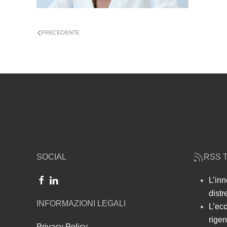
PRECEDENTE
SOCIAL
RSS T
L’inn
dist
INFORMAZIONI LEGALI
L’ec
rigen
Privacy Policy