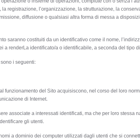
 operazione o insieme di operazioni, compiute con o senza l’ausi
, la registrazione, l’organizzazione, la strutturazione, la conserv
ssione, diffusione o qualsiasi altra forma di messa a disposizione
o saranno costituiti da un identificativo come il nome, l’indirizz
nei a renderLa identificato/a o identificabile, a seconda del tipo di
o sono i seguenti:
 al funzionamento del Sito acquisiscono, nel corso del loro norma
unicazione di Internet.
sere associate a interessati identificati, ma che per loro stessa 
entificare gli utenti.
 i nomi a dominio dei computer utilizzati dagli utenti che si connet