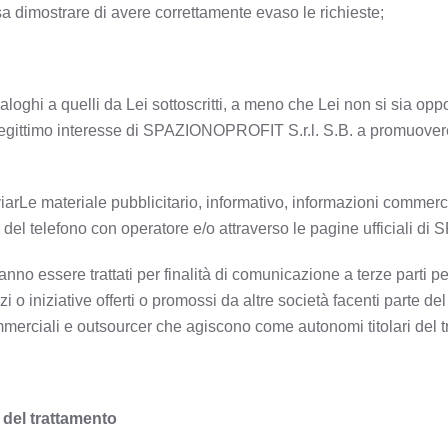
 dimostrare di avere correttamente evaso le richieste;
aloghi a quelli da Lei sottoscritti, a meno che Lei non si sia opp
legittimo interesse di SPAZIONOPROFIT S.r.l. S.B. a promuovere
nviarLe materiale pubblicitario, informativo, informazioni commerc
so del telefono con operatore e/o attraverso le pagine ufficiali 
ranno essere trattati per finalità di comunicazione a terze parti per
vizi o iniziative offerti o promossi da altre società facenti part
 commerciali e outsourcer che agiscono come autonomi titolari del 
 del trattamento