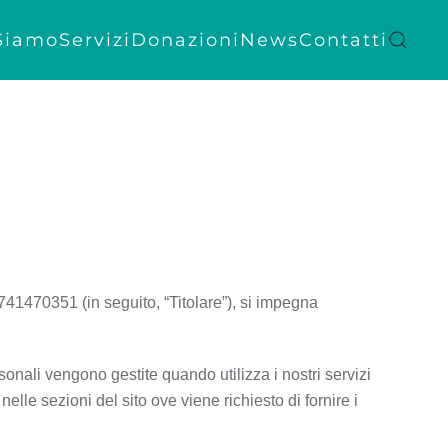
Siamo
Servizi
Donazioni
News
Contatti
1470351 (in seguito, “Titolare”), si impegna
onali vengono gestite quando utilizza i nostri servizi
lle sezioni del sito ove viene richiesto di fornire i