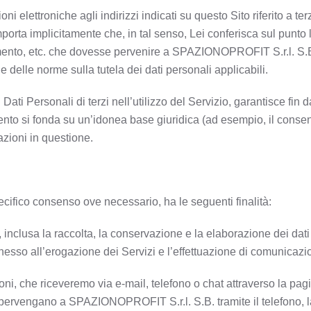
oni elettroniche agli indirizzi indicati su questo Sito riferito a te
omporta implicitamente che, in tal senso, Lei conferisca sul punt
amento, etc. che dovesse pervenire a SPAZIONOPROFIT S.r.l. S.B. d
one delle norme sulla tutela dei dati personali applicabili.
ti Dati Personali di terzi nell’utilizzo del Servizio, garantisce
mento si fonda su un’idonea base giuridica (ad esempio, il consens
azioni in questione.
pecifico consenso ove necessario, ha le seguenti finalità:
, inclusa la raccolta, la conservazione e la elaborazione dei dati
esso all’erogazione dei Servizi e l’effettuazione di comunicazion
oni, che riceveremo via e-mail, telefono o chat attraverso la pagi
he pervengano a SPAZIONOPROFIT S.r.l. S.B. tramite il telefono,