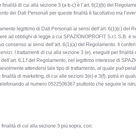
 finalità di cui alla sezione 3 (a-b-c) è l’art. 6(1)(b) del Regola
rimento dei Dati Personali per queste finalità è facoltativo ma l
tamento legittimo di Dati Personali ai sensi dell’art. 6(1)(c) del R
e ad obblighi di legge a cui SPAZIONOPROFIT S.r.l. S.B. è sogge
 suo consenso ai sensi dell’art. 6(1)(a) del Regolamento. Il confer
ervizi. I trattamenti di cui alla sezione 3 (e), eseguiti per finalit
si dell’art. 6.1.f del Regolamento, nel legittimo interesse di SP
nevolmente attendersi tale tipo di trattamento, al quale può pera
 finalità di marketing, di cui alle sezioni 3(e) e 3(f), potrà in 
elefonando al numero 0522506367 piuttosto che seguire le istruz
finalità di cui alla sezione 3 più sopra, con: