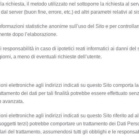
la richiesta, il metodo utilizzato nel sottoporre la richiesta al ser
al server (buon fine, errore, etc.) ed altri parametri relativi al 
informazioni statistiche anonime sull’uso del Sito e per controllar
mente dopo l’elaborazione.
responsabilità in caso di ipotetici reati informatici ai danni del si
iorni, a meno di eventuali richieste dell’utente.
ioni elettroniche agli indirizzi indicati su questo Sito comporta l
attamento dei dati per tali finalità potrebbe essere effettuato se
so avanzata.
oni elettroniche agli indirizzi indicati su questo Sito riferito ad 
ggetti terzi) potrebbe comportare un trattamento dei Dati Persona
lari del trattamento, assumendosi tutti gli obblighi e le responsab