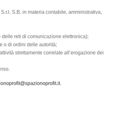
r.l. S.B. in materia contabile, amministrativa,
 delle reti di comunicazione elettronica);
 o di ordini delle autorità;
ività strettamente correlate all’erogazione dei
enso.
onoprofit@spazionoprofit.it
.