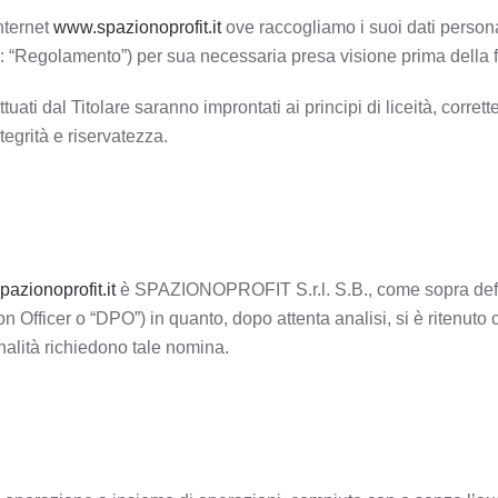
internet
www.spazionoprofit.it
ove raccogliamo i suoi dati persona
 “Regolamento”) per sua necessaria presa visione prima della forn
ti dal Titolare saranno improntati ai principi di liceità, corrette
egrità e riservatezza.
azionoprofit.it
è SPAZIONOPROFIT S.r.l. S.B., come sopra definit
 Officer o “DPO”) in quanto, dopo attenta analisi, si è ritenuto c
inalità richiedono tale nomina.