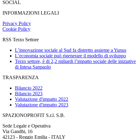
SOCIAL
INFORMAZIONI LEGALI
Privacy Policy
Cookie Policy
RSS Terzo Settore
L’innovazione sociale al Sud fa distretto assieme a Yunus
L’economia sociale può rigenerare il modello di sviluppo
Terzo settore, è di 2,2 miliardi l’impatto sociale delle iniziative
di Intesa Sanpaolo
TRASPARENZA
Bilancio 2022
Bilancio 2023
Valutazione d'impatto 2022
Valutazione d'impatto 2023
SPAZIONOPROFIT S.r.l. S.B.
Sede Legale e Operativa
Via Gandhi, 16
42123 - Reggio Emilia - ITALY