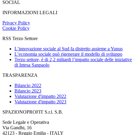
SOCIAL
INFORMAZIONI LEGALI
Privacy Policy
Cookie Policy
RSS Terzo Settore
L’innovazione sociale al Sud fa distretto assieme a Yunus
L’economia sociale può rigenerare il modello di sviluppo
Terzo settore, è di 2,2 miliardi l’impatto sociale delle iniziative
di Intesa Sanpaolo
TRASPARENZA
Bilancio 2022
Bilancio 2023
Valutazione d'impatto 2022
Valutazione d'impatto 2023
SPAZIONOPROFIT S.r.l. S.B.
Sede Legale e Operativa
Via Gandhi, 16
42123 - Reggio Emilia - ITALY