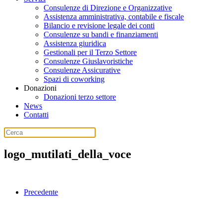
Consulenze di Direzione e Organizzative
Assistenza amministrativa, contabile e fiscale
Bilancio e revisione legale dei conti
Consulenze su bandi e finanziamenti
Assistenza giuridica
Gestionali per il Terzo Settore
Consulenze Giuslavoristiche
Consulenze Assicurative
Spazi di coworking
Donazioni
Donazioni terzo settore
News
Contatti
logo_mutilati_della_voce
Precedente