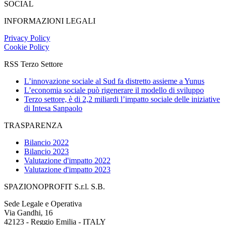
SOCIAL
INFORMAZIONI LEGALI
Privacy Policy
Cookie Policy
RSS Terzo Settore
L’innovazione sociale al Sud fa distretto assieme a Yunus
L’economia sociale può rigenerare il modello di sviluppo
Terzo settore, è di 2,2 miliardi l’impatto sociale delle iniziative
di Intesa Sanpaolo
TRASPARENZA
Bilancio 2022
Bilancio 2023
Valutazione d'impatto 2022
Valutazione d'impatto 2023
SPAZIONOPROFIT S.r.l. S.B.
Sede Legale e Operativa
Via Gandhi, 16
42123 - Reggio Emilia - ITALY