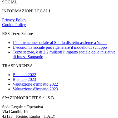
SOCIAL
INFORMAZIONI LEGALI
Privacy Policy
Cookie Policy
RSS Terzo Settore
L’innovazione sociale al Sud fa distretto assieme a Yunus
L’economia sociale può rigenerare il modello di sviluppo
Terzo settore, è di 2,2 miliardi l’impatto sociale delle iniziative
di Intesa Sanpaolo
TRASPARENZA
Bilancio 2022
Bilancio 2023
Valutazione d'impatto 2022
Valutazione d'impatto 2023
SPAZIONOPROFIT S.r.l. S.B.
Sede Legale e Operativa
Via Gandhi, 16
42123 - Reggio Emilia - ITALY