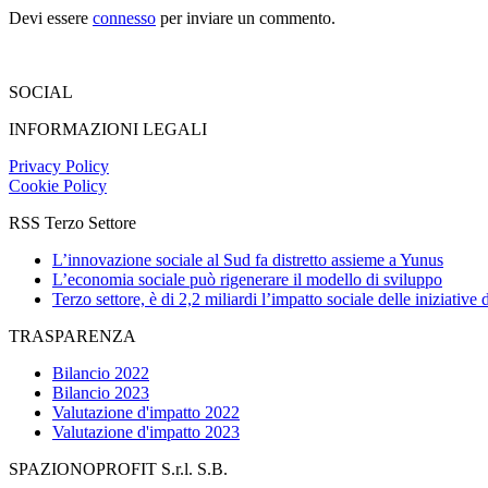
Devi essere
connesso
per inviare un commento.
SOCIAL
INFORMAZIONI LEGALI
Privacy Policy
Cookie Policy
RSS Terzo Settore
L’innovazione sociale al Sud fa distretto assieme a Yunus
L’economia sociale può rigenerare il modello di sviluppo
Terzo settore, è di 2,2 miliardi l’impatto sociale delle iniziative
TRASPARENZA
Bilancio 2022
Bilancio 2023
Valutazione d'impatto 2022
Valutazione d'impatto 2023
SPAZIONOPROFIT S.r.l. S.B.