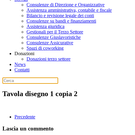
Consulenze di Direzione e Organizzative
Assistenza amministrativa, contabile e fiscale
Bilancio e revisione legale dei conti
Consulenze su bandi e finanziamenti
Assistenza giuridica
Gestionali per il Terzo Settore
Consulenze Giuslavoristiche
Consulenze Assicurative
Spazi di coworking
Donazioni
Donazioni terzo settore
News
Contatti
Tavola disegno 1 copia 2
Precedente
Lascia un commento