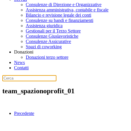
Consulenze di Direzione e Organizzative
Assistenza amministrativa, contabile e fiscale
Bilancio e revisione legale dei conti
Consulenze su bandi e finanziamenti
Assistenza giuridica
Gestionali per il Terzo Settore
Consulenze Giuslavoristiche
Consulenze Assicurative
Spazi di coworking
Donazioni
Donazioni terzo settore
News
Contatti
team_spazionoprofit_01
Precedente