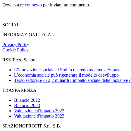
Devi essere
connesso
per inviare un commento.
SOCIAL
INFORMAZIONI LEGALI
Privacy Policy
Cookie Policy
RSS Terzo Settore
L’innovazione sociale al Sud fa distretto assieme a Yunus
L’economia sociale può rigenerare il modello di sviluppo
Terzo settore, è di 2,2 miliardi l’impatto sociale delle iniziative
TRASPARENZA
Bilancio 2022
Bilancio 2023
Valutazione d'impatto 2022
Valutazione d'impatto 2023
SPAZIONOPROFIT S.r.l. S.B.