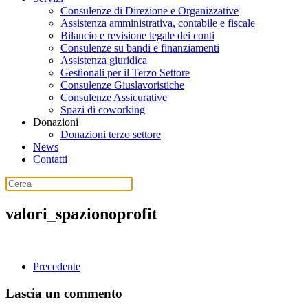
Consulenze di Direzione e Organizzative
Assistenza amministrativa, contabile e fiscale
Bilancio e revisione legale dei conti
Consulenze su bandi e finanziamenti
Assistenza giuridica
Gestionali per il Terzo Settore
Consulenze Giuslavoristiche
Consulenze Assicurative
Spazi di coworking
Donazioni
Donazioni terzo settore
News
Contatti
valori_spazionoprofit
Precedente
Lascia un commento